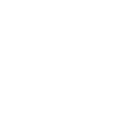
高清直播技术
采用 4K + 慢动作回放技术，
定制化周边开发
可根据 IP 形象或赛事主题打造