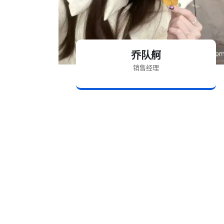
乔队舸
销售经理