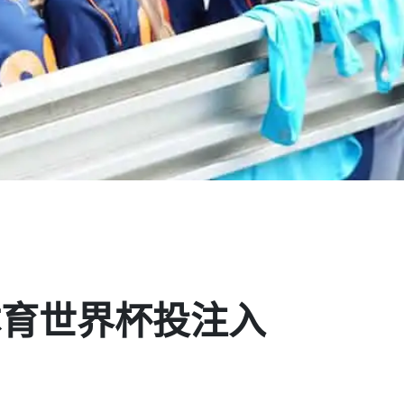
体育世界杯投注入