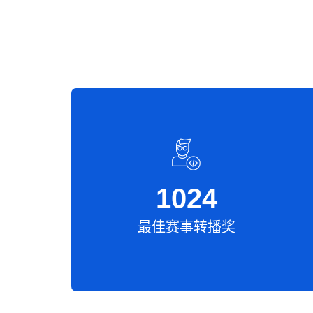
1024
最佳赛事转播奖