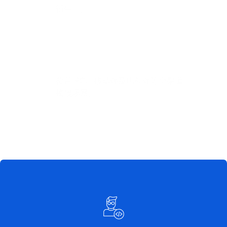
衍生品。
多平台分发能力
覆盖 PC、移动端及电视端等全渠道
播放场景。