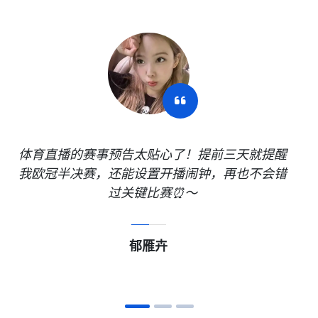
体育直播的赛事预告太贴心了！提前三天就提醒
我欧冠半决赛，还能设置开播闹钟，再也不会错
过关键比赛⏰～
郁雁卉