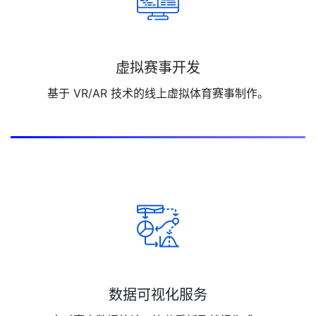
虚拟赛事开发
基于 VR/AR 技术的线上虚拟体育赛事制作。
数据可视化服务