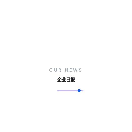
OUR NEWS
企业日报