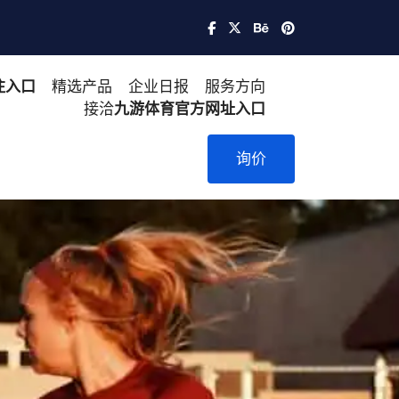
注入口
精选产品
企业日报
服务方向
接洽
九游体育官方网址入口
询价