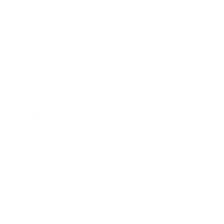
务
术支持，售后问题快速响应。
力
动端及电视端等全渠道播放场景。