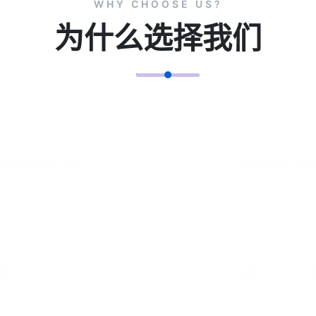
WHY CHOOSE US?
为什么选择我们
7×24 小时服
搭配低延迟直播方案。
直播期间实时技
多平台分发能
专属衍生品。
覆盖 PC、移