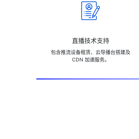
直播技术支持
包含推流设备租赁、云导播台搭建及
CDN 加速服务。