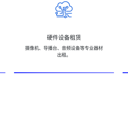
硬件设备租赁
摄像机、导播台、音频设备等专业器材
出租。