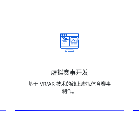
虚拟赛事开发
基于 VR/AR 技术的线上虚拟体育赛事
制作。