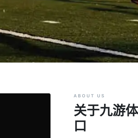
ABOUT US
关于
九游
口