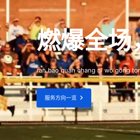
燃爆全场
ran bao quan chang ni wo gong to
服务方向一览