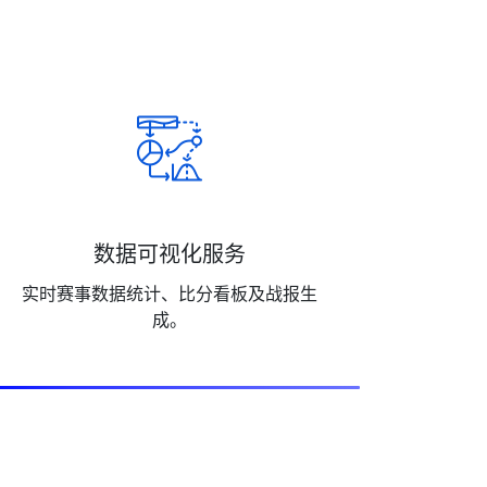
数据可视化服务
实时赛事数据统计、比分看板及战报生
成。